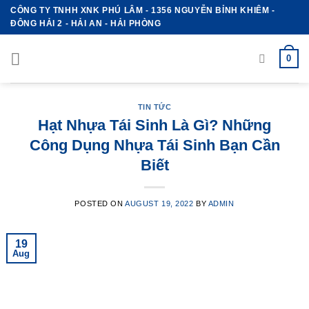
Skip
CÔNG TY TNHH XNK PHÚ LÂM - 1356 NGUYỄN BỈNH KHIÊM -
ĐÔNG HẢI 2 - HẢI AN - HẢI PHÒNG
to
content
0
TIN TỨC
Hạt Nhựa Tái Sinh Là Gì? Những
Công Dụng Nhựa Tái Sinh Bạn Cần
Biết
POSTED ON
AUGUST 19, 2022
BY
ADMIN
19
Aug