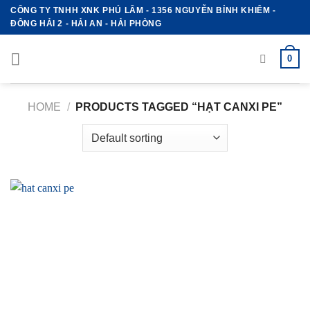
Skip
CÔNG TY TNHH XNK PHÚ LÂM - 1356 NGUYỄN BỈNH KHIÊM -
ĐÔNG HẢI 2 - HẢI AN - HẢI PHÒNG
to
content
0
HOME
/
PRODUCTS TAGGED “HẠT CANXI PE”