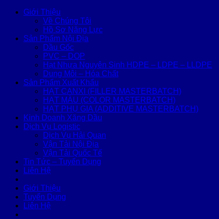
Giới Thiệu
Về Chúng Tôi
Hồ Sơ Năng Lực
Sản Phẩm Nội Địa
Dầu Gốc
PVC – DOP
Hạt Nhựa Nguyên Sinh HDPE – LDPE – LLDPE
Dung Môi – Hóa Chất
Sản Phẩm Xuất Khẩu
HẠT CANXI (FILLER MASTERBATCH)
HẠT MÀU (COLOR MASTERBATCH)
HẠT PHỤ GIA (ADDITIVE MASTERBATCH)
Kinh Doanh Xăng Dầu
Dịch Vụ Logistic
Dịch Vụ Hải Quan
Vận Tải Nội Địa
Vận Tải Quốc Tế
Tin Tức – Tuyển Dụng
Liên Hệ
Giới Thiệu
Tuyển Dụng
Liên Hệ