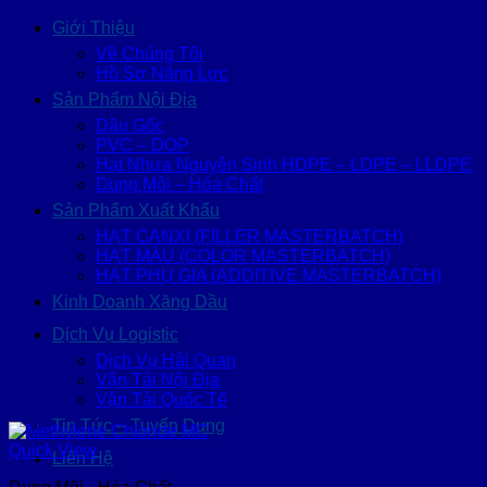
Giới Thiệu
Về Chúng Tôi
Hồ Sơ Năng Lực
Sản Phẩm Nội Địa
Dầu Gốc
PVC – DOP
Hạt Nhựa Nguyên Sinh HDPE – LDPE – LLDPE
Dung Môi – Hóa Chất
Sản Phẩm Xuất Khẩu
HẠT CANXI (FILLER MASTERBATCH)
HẠT MÀU (COLOR MASTERBATCH)
HẠT PHỤ GIA (ADDITIVE MASTERBATCH)
Kinh Doanh Xăng Dầu
Dịch Vụ Logistic
Dịch Vụ Hải Quan
Vận Tải Nội Địa
Vận Tải Quốc Tế
Tin Tức – Tuyển Dụng
Quick View
Liên Hệ