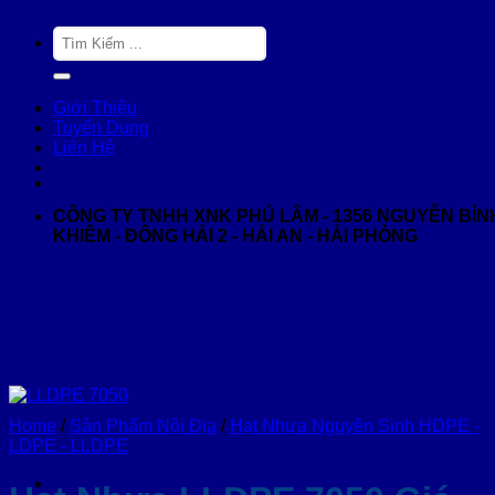
Skip
Search
to
for:
content
Giới Thiệu
Tuyển Dụng
Liên Hệ
CÔNG TY TNHH XNK PHÚ LÂM - 1356 NGUYỄN BỈN
KHIÊM - ĐÔNG HẢI 2 - HẢI AN - HẢI PHÒNG
Home
/
Sản Phẩm Nội Địa
/
Hạt Nhựa Nguyên Sinh HDPE -
LDPE - LLDPE