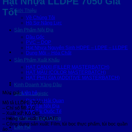
Hạt Nhựa LLDPE 7050 Giá
Tốt
Giới Thiệu
Về Chúng Tôi
Hồ Sơ Năng Lực
Sản Phẩm Nội Địa
Dầu Gốc
PVC – DOP
Hạt Nhựa Nguyên Sinh HDPE – LDPE – LLDPE
Dung Môi – Hóa Chất
Sản Phẩm Xuất Khẩu
HẠT CANXI (FILLER MASTERBATCH)
HẠT MÀU (COLOR MASTERBATCH)
HẠT PHỤ GIA (ADDITIVE MASTERBATCH)
Kinh Doanh Xăng Dầu
Mức giá:
Liên hệ
Dịch Vụ Logistic
Dịch Vụ Hải Quan
Mô tả LLDPE 7050:
Vận Tải Nội Địa
– Chỉ số MI: 2.0
Vận Tải Quốc Tế
– Xuất xứ: Kô Oét
Tin Tức – Tuyển Dụng
– Hãng sản xuất: EQUATE
– Công dụng sản xuất: Film, túi bọc thực phẩm, túi bọc quần
Liên Hệ
áo…