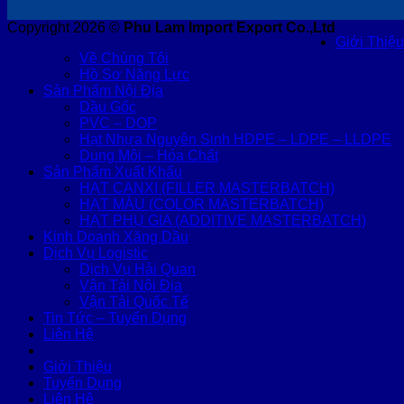
Copyright 2026 ©
Phu Lam Import Export Co.,Ltd
Giới Thiệu
Về Chúng Tôi
Hồ Sơ Năng Lực
Sản Phẩm Nội Địa
Dầu Gốc
PVC – DOP
Hạt Nhựa Nguyên Sinh HDPE – LDPE – LLDPE
Dung Môi – Hóa Chất
Sản Phẩm Xuất Khẩu
HẠT CANXI (FILLER MASTERBATCH)
HẠT MÀU (COLOR MASTERBATCH)
HẠT PHỤ GIA (ADDITIVE MASTERBATCH)
Kinh Doanh Xăng Dầu
Dịch Vụ Logistic
Dịch Vụ Hải Quan
Vận Tải Nội Địa
Vận Tải Quốc Tế
Tin Tức – Tuyển Dụng
Liên Hệ
Giới Thiệu
Tuyển Dụng
Liên Hệ