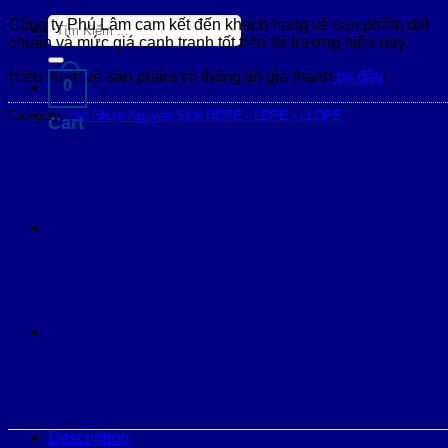
Search
Công ty Phú Lâm cam kết đến khách hàng về sản phẩm đạt
for:
chuẩn và mức giá cạnh tranh tốt trên thị trường hiện nay.
Hiểu thêm về sản phẩm và thông tin giá thành
tại đây
!
0
Category:
Hạt Nhựa Nguyên Sinh HDPE - LDPE - LLDPE
Cart
Description