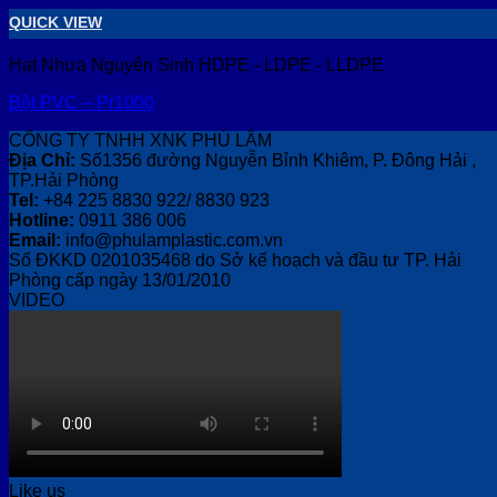
QUICK VIEW
Hạt Nhựa Nguyên Sinh HDPE - LDPE - LLDPE
Bột PVC – Pr1000
CÔNG TY TNHH XNK PHÚ LÂM
Địa Chỉ:
Số1356 đường Nguyễn Bỉnh Khiêm, P. Đông Hải ,
TP.Hải Phòng
Tel:
+84 225 8830 922/ 8830 923
Hotline:
0911 386 006
Email:
info@phulamplastic.com.vn
Số ĐKKD 0201035468 do Sở kế hoạch và đầu tư TP. Hải
Phòng cấp ngày 13/01/2010
VIDEO
Like us