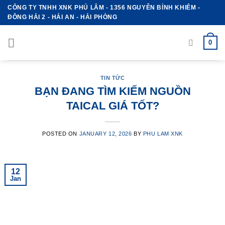
Skip
CÔNG TY TNHH XNK PHÚ LÂM - 1356 NGUYỄN BỈNH KHIÊM -
ĐÔNG HẢI 2 - HẢI AN - HẢI PHÒNG
to
content
0
TIN TỨC
BẠN ĐANG TÌM KIẾM NGUỒN
TAICAL GIÁ TỐT?
POSTED ON
JANUARY 12, 2026
BY
PHU LAM XNK
12
Jan