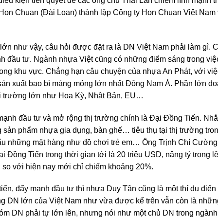
 điều kiện tiên quyết để các ông chủ Thái Lan chiếm lĩnh mạnh 
 Hon Chuan (Đài Loan) thành lập Công ty Hon Chuan Việt Nam 
ớn như vậy, câu hỏi được đặt ra là DN Việt Nam phải làm gì. C
ạnh đầu tư. Ngành nhựa Việt cũng có những điểm sáng trong v
rong khu vực. Chẳng hạn câu chuyện của nhựa An Phát, với vi
 sản xuất bao bì mảng mỏng lớn nhất Đông Nam Á. Phần lớn do
hị trường lớn như Hoa Kỳ, Nhật Bản, EU…
ạnh đầu tư và mở rộng thị trường chính là Đại Đồng Tiến. Nh
g sản phẩm nhựa gia dụng, bàn ghế… tiêu thụ tại thị trường tr
u những mặt hàng như đồ chơi trẻ em… Ông Trịnh Chí Cường, 
ại Đồng Tiến trong thời gian tới là 20 triệu USD, nâng tỷ trọng
 so với hiện nay mới chỉ chiếm khoảng 20%.
tiến, đẩy mạnh đầu tư thì nhựa Duy Tân cũng là một thí dụ đi
ng DN lớn của Việt Nam như vừa được kể trên vẫn còn là những 
 tóm DN phải tự lớn lên, nhưng nói như một chủ DN trong ngành