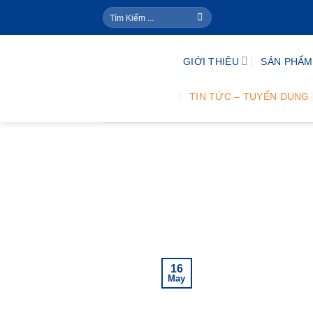
Skip
Search
to
for:
content
GIỚI THIỆU
SẢN PHẨM 
TIN TỨC – TUYỂN DỤNG
16
May