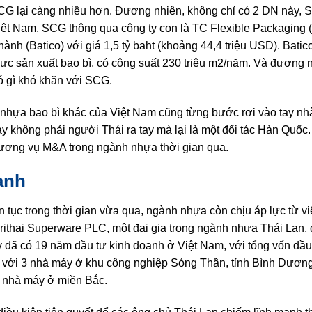
G lại càng nhiều hơn. Đương nhiên, không chỉ có 2 DN này, 
Việt Nam. SCG thông qua công ty con là TC Flexible Packagin
h (Batico) với giá 1,5 tỷ baht (khoảng 44,4 triệu USD). Batico
 vực sản xuất bao bì, có công suất 230 triệu m2/năm. Và đương 
có gì khó khăn với SCG.
nhựa bao bì khác của Việt Nam cũng từng bước rơi vào tay nhà
 không phải người Thái ra tay mà lại là một đối tác Hàn Quốc
 thương vụ M&A trong ngành nhựa thời gian qua.
anh
 tục trong thời gian vừa qua, ngành nhựa còn chịu áp lực từ v
Srithai Superware PLC, một đại gia trong ngành nhựa Thái Lan
 đã có 19 năm đầu tư kinh doanh ở Việt Nam, với tổng vốn đầu
D với 3 nhà máy ở khu công nghiệp Sóng Thần, tỉnh Bình Dương 
 nhà máy ở miền Bắc.