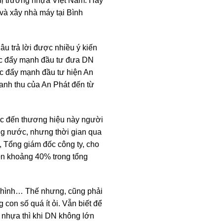
thị trường nhựa Việt Nam. Hay
và xây nhà máy tại Bình
âu trả lời được nhiều ý kiến
iệc đẩy mạnh đầu tư đưa DN
ệc đẩy mạnh đầu tư hiện An
anh thu của An Phát đến từ
ắc đến thương hiệu này người
ong nước, nhưng thời gian qua
Tổng giám đốc công ty, cho
 lên khoảng 40% trong tổng
ển hình… Thế nhưng, cũng phải
con số quá ít ỏi. Vẫn biết để
 nhựa thì khi DN không lớn