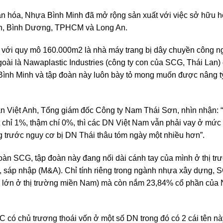
ần hóa, Nhựa Bình Minh đã mở rộng sản xuất với việc sở hữu
ên, Bình Dương, TPHCM và Long An.
 với quy mô 160.000m2 là nhà máy trang bị dây chuyền công ng
oài là Nawaplastic Industries (công ty con của SCG, Thái Lan
Bình Minh và tập đoàn này luôn bày tỏ mong muốn được nâng t
ần Việt Anh, Tổng giám đốc Công ty Nam Thái Sơn, nhìn nhận: 
t chỉ 1%, thậm chí 0%, thì các DN Việt Nam vẫn phải vay ở mức
 trước nguy cơ bị DN Thái thâu tóm ngày một nhiều hơn”.
oàn SCG, tập đoàn này đang nối dài cánh tay của mình ở thị t
, sáp nhập (M&A). Chỉ tính riêng trong ngành nhựa xây dựng,
lớn ở thị trường miền Nam) mà còn nắm 23,84% cổ phần của 
CIC có chủ trương thoái vốn ở một số DN trong đó có 2 cái tên n