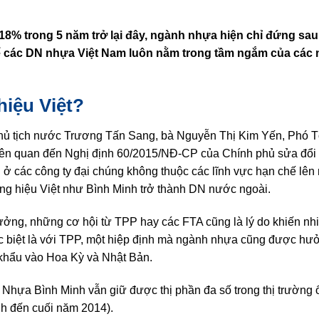
18% trong 5 năm trở lại đây, ngành nhựa hiện chỉ đứng sau
để các DN nhựa Việt Nam luôn nằm trong tầm ngắm của các 
iệu Việt?
hủ tịch nước Trương Tấn Sang, bà Nguyễn Thị Kim Yến, Phó 
 liên quan đến Nghị định 60/2015/NĐ-CP của Chính phủ sửa đổi 
 ở các công ty đại chúng không thuộc các lĩnh vực hạn chế lê
ơng hiệu Việt như Bình Minh trở thành DN nước ngoài.
ưởng, những cơ hội từ TPP hay các FTA cũng là lý do khiến nh
biệt là với TPP, một hiệp định mà ngành nhựa cũng được hưởn
khẩu vào Hoa Kỳ và Nhật Bản.
Nhựa Bình Minh vẫn giữ được thị phần đa số trong thị trường
nh đến cuối năm 2014).