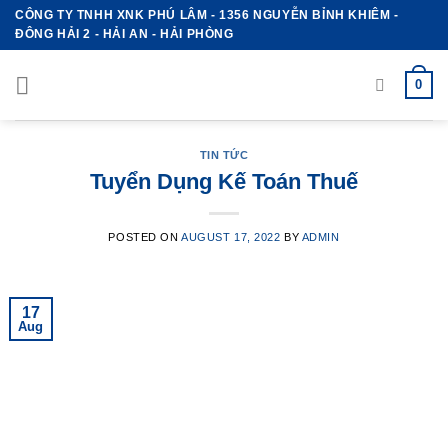
Skip
CÔNG TY TNHH XNK PHÚ LÂM - 1356 NGUYỄN BỈNH KHIÊM -
ĐÔNG HẢI 2 - HẢI AN - HẢI PHÒNG
to
content
0
TIN TỨC
Tuyển Dụng Kế Toán Thuế
POSTED ON
AUGUST 17, 2022
BY
ADMIN
17
Aug