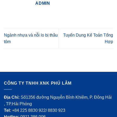
ADMIN
Ngành nhựa và nỗi lo bị thâu
Tuyển Dụng Kế Toán Tổng
tóm
Hợp
CÔNG TY TNHH XNK PHÚ LÂM
Địa Chỉ:
Số1356 đường Nguyễn Bỉnh Khiêm, P. Đông Hải
, TP.Hải Phòng
Tel:
+84 225 8830 922/ 8830 923
Hotline:
0911 386 006