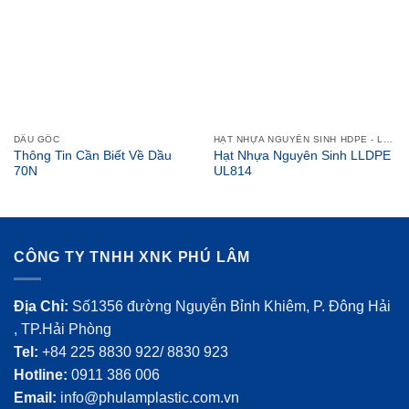
DẦU GỐC
HẠT NHỰA NGUYÊN SINH HDPE - LDPE - LLDPE
Thông Tin Cần Biết Về Dầu
Hạt Nhựa Nguyên Sinh LLDPE
70N
UL814
CÔNG TY TNHH XNK PHÚ LÂM
Địa Chỉ:
Số1356 đường Nguyễn Bỉnh Khiêm, P. Đông Hải
, TP.Hải Phòng
Tel:
+84 225 8830 922/ 8830 923
Hotline:
0911 386 006
Email:
info@phulamplastic.com.vn