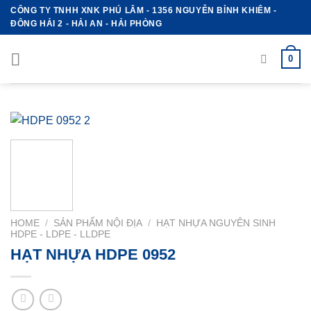
Skip
CÔNG TY TNHH XNK PHÚ LÂM - 1356 NGUYỄN BỈNH KHIÊM -
ĐÔNG HẢI 2 - HẢI AN - HẢI PHÒNG
to
content
0
HOME
/
SẢN PHẨM NỘI ĐỊA
/
HẠT NHỰA NGUYÊN SINH
HDPE - LDPE - LLDPE
HẠT NHỰA HDPE 0952